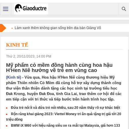
Làm xanh thêm không gian sống trên địa bàn Giảng Võ
KINH TẾ
Thứ 2, 20/11/2023, 14:00 PM
Mỹ phẩm cỏ mềm đồng hành cùng hoa hậu
H'Hen Niê hướng về trẻ em vùng cao
(Kinh tế)
- Vừa qua, Hoa hậu H'Hen Niê cùng thương hiệu Mỹ
phẩm Thiên nhiên Cỏ Mềm đã cùng hỗ trợ xây dựng thành công
thư viện thân thiện dành tặng các học sinh tại trường tiểu học
Đak Krong, huyện Đak Đoa, tỉnh Gia Lai, trao thêm cơ hội để các
em tiếp cận với tri thức và tiếp bước trên hành trình học tập.
Đứa trẻ nói ít và đứa trẻ nói nhiều, sau 20 năm thấy rõ sự khác biệt
Rộn ràng khai giảng 2023: Viettel Money tri ân quà tặng trị giá tới 20
triệu đồng
BMW iX M60 với hiệu năng siêu xe ra mắt tại Malaysia, giá hơn 133