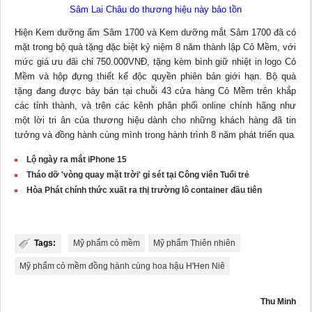
Sâm Lai Châu do thương hiệu này bảo tồn
Hiện Kem dưỡng ẩm Sâm 1700 và Kem dưỡng mắt Sâm 1700 đã có
mặt trong bộ quà tặng đặc biệt kỷ niệm 8 năm thành lập Cỏ Mềm, với
mức giá ưu đãi chỉ 750.000VNĐ, tặng kèm bình giữ nhiệt in logo Cỏ
Mềm và hộp đựng thiết kế độc quyền phiên bản giới hạn. Bộ quà
tặng đang được bày bán tại chuỗi 43 cửa hàng Cỏ Mềm trên khắp
các tỉnh thành, và trên các kênh phân phối online chính hãng như
một lời tri ân của thương hiệu dành cho những khách hàng đã tin
tưởng và đồng hành cùng mình trong hành trình 8 năm phát triển qua
Lộ ngày ra mắt iPhone 15
Tháo dỡ 'vòng quay mặt trời' gỉ sét tại Công viên Tuổi trẻ
Hòa Phát chính thức xuất ra thị trường lô container đầu tiên
Tags:
Mỹ phẩm cỏ mềm
Mỹ phẩm Thiên nhiên
Mỹ phẩm cỏ mềm đồng hành cùng hoa hậu H'Hen Niê
Thu Minh