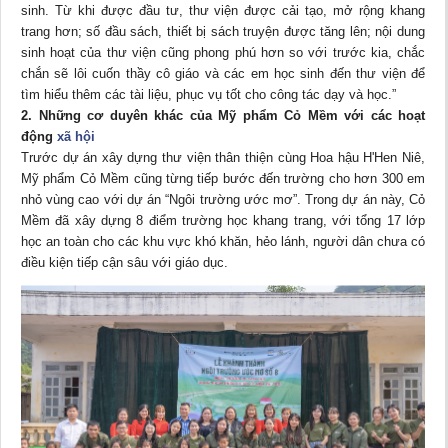
sinh. Từ khi được đầu tư, thư viện được cải tạo, mở rộng khang
trang hơn; số đầu sách, thiết bị sách truyện được tăng lên; nội dung
sinh hoạt của thư viện cũng phong phú hơn so với trước kia, chắc
chắn sẽ lôi cuốn thầy cô giáo và các em học sinh đến thư viện để
tìm hiểu thêm các tài liệu, phục vụ tốt cho công tác dạy và học.”
2. Những cơ duyên khác của Mỹ phẩm Cỏ Mềm với các hoạt
động
xã hội
Trước dự án xây dựng thư viện thân thiện cùng Hoa hậu H'Hen Niê,
Mỹ phẩm Cỏ Mềm cũng từng tiếp bước đến trường cho hơn 300 em
nhỏ vùng cao với dự án “Ngôi trường ước mơ”. Trong dự án này, Cỏ
Mềm đã xây dựng 8 điểm trường học khang trang, với tổng 17 lớp
học an toàn cho các khu vực khó khăn, hẻo lánh, người dân chưa có
điều kiện tiếp cận sâu với giáo dục.