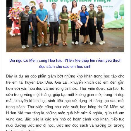
Đội ngũ Cỏ Mềm cùng Hoa hậu H’Hen Niê thắp lên niềm yêu thích
đọc sách cho các em học sinh
Đây là dự án góp phần giảm bớt những khó khăn trong học tập cho
trẻ em tại huyện Đak Đoa, Gia Lai, khuyến khích các em đến gần
hơn với văn hóa đọc và mở rộng tri thức. Thư viện được cải tạo, tu
sửa trong vòng một tháng, giúp tạo một không gian mở, trang trí đẹp
mắt, khuyến khích học sinh tiểu học sử dụng trí sáng tạo sau mỗi
trang sách. Thư viện cũng như các suất học bổng do Cỏ Mềm và
H'Hen Niê trao tặng là những món quà hết sức ý nghĩa, giúp trẻ em
vùng cao, đặc biệt là các em nhỏ có hoàn cảnh khó khăn, tiếp tục
nuôi dưỡng ước mơ đi học, ước mơ đọc sách và hướng tới tương