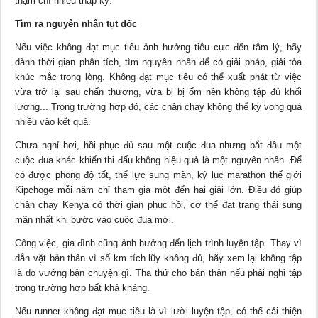
thậm chí nhiều thập kỷ.
Tìm ra nguyên nhân tụt dốc
Nếu việc không đạt mục tiêu ảnh hưởng tiêu cực đến tâm lý, hãy
dành thời gian phân tích, tìm nguyên nhân để có giải pháp, giải tỏa
khúc mắc trong lòng. Không đạt mục tiêu có thể xuất phát từ việc
vừa trở lại sau chấn thương, vừa bị bị ốm nên không tập đủ khối
lượng... Trong trường hợp đó, các chân chạy không thể kỳ vọng quá
nhiều vào kết quả.
Chưa nghỉ hơi, hồi phục đủ sau một cuộc đua nhưng bắt đầu một
cuộc đua khác khiến thi đấu không hiệu quả là một nguyên nhân. Để
có được phong độ tốt, thể lực sung mãn, kỷ lục marathon thế giới
Kipchoge mỗi năm chỉ tham gia một đến hai giải lớn. Điều đó giúp
chân chạy Kenya có thời gian phục hồi, cơ thể đạt trạng thái sung
mãn nhất khi bước vào cuộc đua mới.
Công việc, gia đình cũng ảnh hưởng đến lịch trình luyện tập. Thay vì
dằn vặt bản thân vì số km tích lũy không đủ, hãy xem lại không tập
là do vướng bận chuyện gì. Tha thứ cho bản thân nếu phải nghỉ tập
trong trường hợp bất khả kháng.
Nếu runner không đạt mục tiêu là vì lười luyện tập, có thể cải thiện