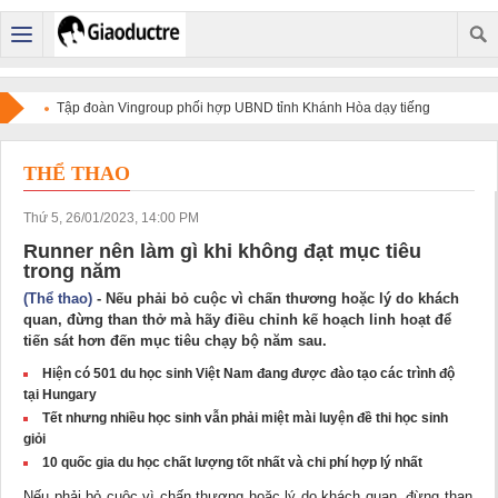
Tập đoàn Vingroup phối hợp UBND tỉnh Khánh Hòa dạy tiếng
Anh miễn phí cho người dân
THỂ THAO
Thứ 5, 26/01/2023, 14:00 PM
Runner nên làm gì khi không đạt mục tiêu
trong năm
(Thể thao)
- Nếu phải bỏ cuộc vì chấn thương hoặc lý do khách
quan, đừng than thở mà hãy điều chỉnh kế hoạch linh hoạt để
tiến sát hơn đến mục tiêu chạy bộ năm sau.
Hiện có 501 du học sinh Việt Nam đang được đào tạo các trình độ
tại Hungary
Tết nhưng nhiều học sinh vẫn phải miệt mài luyện đề thi học sinh
giỏi
10 quốc gia du học chất lượng tốt nhất và chi phí hợp lý nhất
Nếu phải bỏ cuộc vì chấn thương hoặc lý do khách quan, đừng than