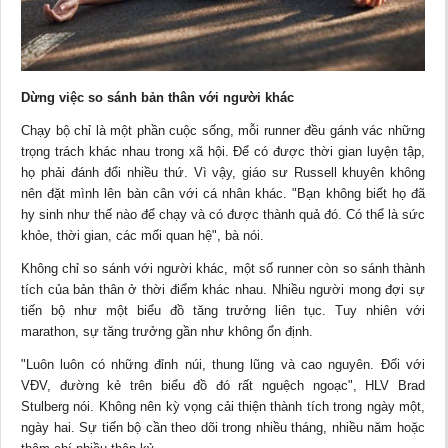
Dừng việc so sánh bản thân với người khác
Chạy bộ chỉ là một phần cuộc sống, mỗi runner đều gánh vác những
trọng trách khác nhau trong
xã hội
. Để có được thời gian luyện tập,
họ phải đánh đổi nhiều thứ. Vì vậy, giáo sư Russell khuyên không
nên đặt mình lên bàn cân với cá nhân khác. "Bạn không biết họ đã
hy sinh như thế nào để chạy và có được thành quả đó. Có thể là sức
khỏe, thời gian, các mối
quan hệ
", bà nói.
Không chỉ so sánh với người khác, một số runner còn so sánh thành
tích của bản thân ở thời điểm khác nhau. Nhiều người mong đợi sự
tiến bộ như một biểu đồ tăng trưởng liên tục. Tuy nhiên với
marathon, sự tăng trưởng gần như không ổn định.
"Luôn luôn có những đỉnh núi, thung lũng và cao nguyên. Đối với
VĐV, đường kẻ trên biểu đồ đó rất nguệch ngoạc", HLV Brad
Stulberg nói. Không nên kỳ vọng cải thiện thành tích trong ngày một,
ngày hai. Sự tiến bộ cần theo dõi trong nhiều tháng, nhiều năm hoặc