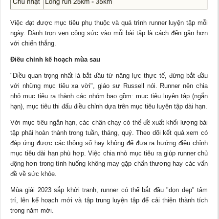
Việc đạt được mục tiêu phụ thuộc và quá trình runner luyện tập mỗi
ngày. Dành trọn vẹn công sức vào mỗi bài tập là cách đến gần hơn
với chiến thắng.
Điều chỉnh kế hoạch mùa sau
"Điều quan trọng nhất là bắt đầu từ năng lực thực tế, đừng bắt đầu
với những mục tiêu xa vời", giáo sư Russell nói. Runner nên chia
nhỏ mục tiêu ra thành các nhóm bao gồm: mục tiêu luyện tập (ngắn
hạn), mục tiêu thi đấu điều chỉnh dựa trên mục tiêu luyện tập dài hạn.
Với mục tiêu ngắn hạn, các chân chạy có thể đề xuất khối lượng bài
tập phải hoàn thành trong tuần, tháng, quý. Theo dõi kết quả xem có
đáp ứng được các thông số hay không để đưa ra hướng điều chỉnh
mục tiêu dài hạn phù hợp. Việc chia nhỏ mục tiêu ra giúp runner chủ
động hơn trong tình huống không may gặp chấn thương hay các vấn
đề về sức khỏe.
Mùa giải 2023 sắp khởi tranh, runner có thể bắt đầu "dọn dẹp" tâm
trí, lên kế hoạch mới và tập trung luyện tập để cải thiện thành tích
trong năm mới.