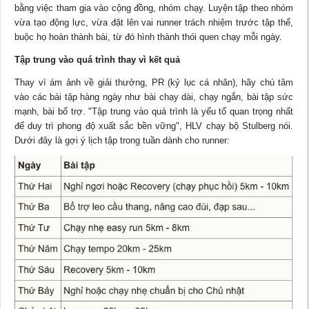
bằng việc tham gia vào cộng đồng, nhóm chạy. Luyện tập theo nhóm
vừa tạo động lực, vừa đặt lên vai runner trách nhiệm trước tập thể,
buộc họ hoàn thành bài, từ đó hình thành thói quen chạy mỗi ngày.
Tập trung vào quá trình thay vì kết quả
Thay vì ám ảnh về giải thưởng, PR (kỷ lục cá nhân), hãy chú tâm
vào các bài tập hàng ngày như bài chạy dài, chạy ngắn, bài tập sức
mạnh, bài bổ trợ. "Tập trung vào quá trình là yếu tố quan trọng nhất
để duy trì phong độ xuất sắc bền vững", HLV chạy bộ Stulberg nói.
Dưới đây là gợi ý lịch tập trong tuần dành cho runner: